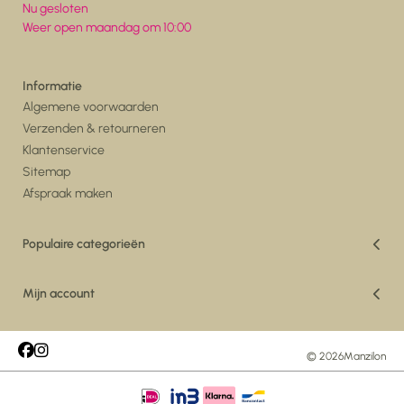
Nu gesloten
Weer open maandag om 10:00
Informatie
Algemene voorwaarden
Verzenden & retourneren
Klantenservice
Sitemap
Afspraak maken
Populaire categorieën
Vakantiedeals
Woonkamer
Mijn account
Eetkamer
Registreren
Vloerkleden
Mijn bestellingen
Maatwerk Vloerkleden
Mijn tickets
© 2026
Manzilon
Tuin
Mijn verlanglijst