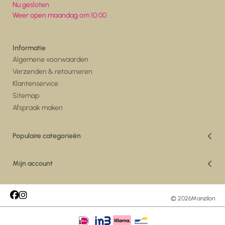
Nu gesloten
Weer open maandag om 10:00
Informatie
Algemene voorwaarden
Verzenden & retourneren
Klantenservice
Sitemap
Afspraak maken
Populaire categorieën
Vakantiedeals
Woonkamer
Mijn account
Eetkamer
Registreren
Vloerkleden
Mijn bestellingen
Maatwerk Vloerkleden
Mijn tickets
© 2026
Manzilon
Tuin
Mijn verlanglijst