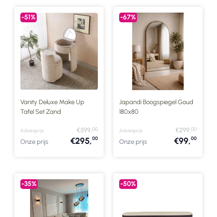
-51%
-67%
Vanity Deluxe Make Up
Japandi Boogspiegel Goud
Tafel Set Zand
180x80
00
00
€599,
€299,
Adviesprijs
Adviesprijs
00
00
€295,
€99,
Onze prijs
Onze prijs
-35%
-50%