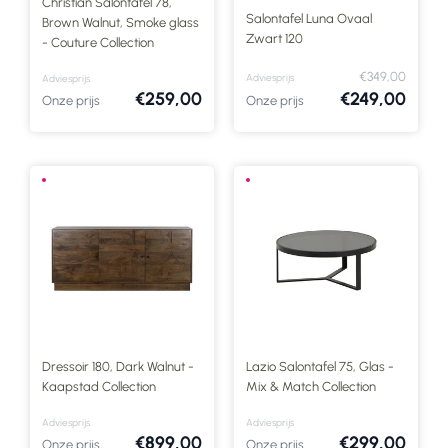
Christian Salontafel 78,
Salontafel Luna Ovaal
Brown Walnut, Smoke glass
Zwart 120
- Couture Collection
€349,00
Adviesprijs
Adviesprijs
€259,00
€249,00
Onze prijs
Onze prijs
Dressoir 180, Dark Walnut -
Lazio Salontafel 75, Glas -
Kaapstad Collection
Mix & Match Collection
Adviesprijs
Adviesprijs
€899,00
€299,00
Onze prijs
Onze prijs