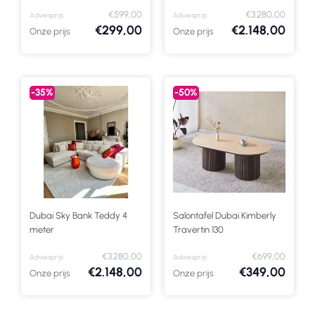
€599,00
€3.280,00
Adviesprijs
Adviesprijs
€299,00
€2.148,00
Onze prijs
Onze prijs
-35%
-50%
Dubai Sky Bank Teddy 4
Salontafel Dubai Kimberly
meter
Travertin 130
€3.280,00
€699,00
Adviesprijs
Adviesprijs
€2.148,00
€349,00
Onze prijs
Onze prijs