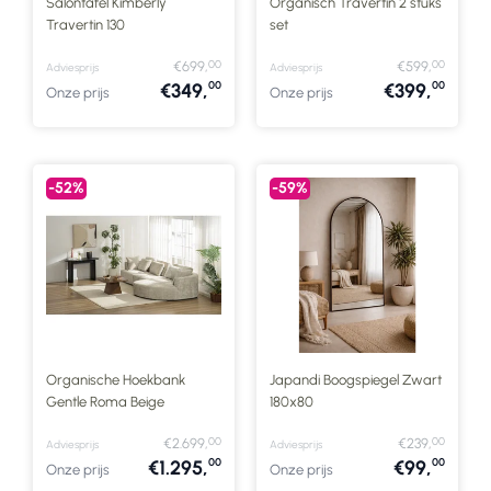
Salontafel Kimberly
Organisch Travertin 2 stuks
Travertin 130
set
00
00
€699,
€599,
Adviesprijs
Adviesprijs
00
00
€349,
€399,
Onze prijs
Onze prijs
-52%
-59%
Organische Hoekbank
Japandi Boogspiegel Zwart
Gentle Roma Beige
180x80
00
00
€2.699,
€239,
Adviesprijs
Adviesprijs
00
00
€1.295,
€99,
Onze prijs
Onze prijs