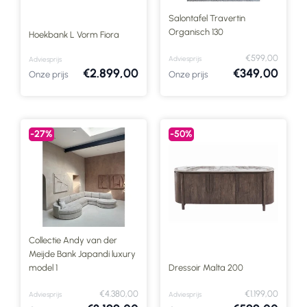
Salontafel Travertin
Organisch 130
Hoekbank L Vorm Fiora
€599,00
Adviesprijs
Adviesprijs
€2.899,00
€349,00
Onze prijs
Onze prijs
-27%
-50%
Collectie Andy van der
Meijde Bank Japandi luxury
model 1
Dressoir Malta 200
€4.380,00
€1.199,00
Adviesprijs
Adviesprijs