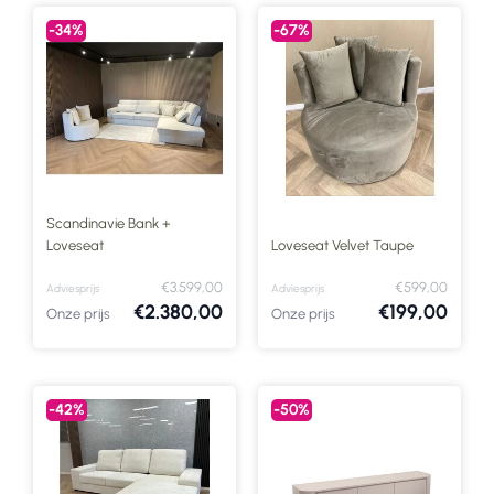
-34%
-67%
Scandinavie Bank +
Loveseat
Loveseat Velvet Taupe
€3.599,00
€599,00
Adviesprijs
Adviesprijs
€2.380,00
€199,00
Onze prijs
Onze prijs
-42%
-50%