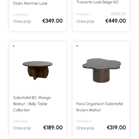
Travertin Look Beige 160
Stuks Marmer Look
€499,00
Adviesprijs
Adviesprijs
€349,00
€449,00
Onze prijs
Onze prijs
Salontafel 80, Mango
Walnut - Belly Table
Fiore Organisch Salontafel
Collection
Brown Walnut
Adviesprijs
Adviesprijs
€189,00
€319,00
Onze prijs
Onze prijs