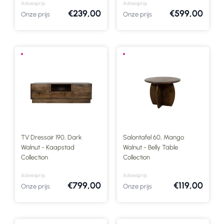
Adviesprijs
Adviesprijs
€239,00
€599,00
Onze prijs
Onze prijs
TV Dressoir 190, Dark
Salontafel 60, Mango
Walnut - Kaapstad
Walnut - Belly Table
Collection
Collection
Adviesprijs
Adviesprijs
€799,00
€119,00
Onze prijs
Onze prijs