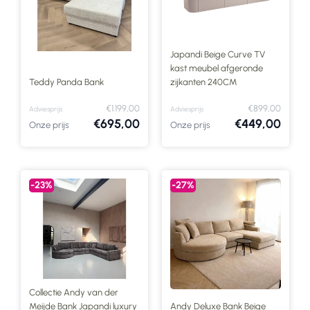
Japandi Beige Curve TV
kast meubel afgeronde
Teddy Panda Bank
zijkanten 240CM
€1.199,00
€899,00
Adviesprijs
Adviesprijs
€695,00
€449,00
Onze prijs
Onze prijs
-23%
-27%
Collectie Andy van der
Meijde Bank Japandi luxury
Andy Deluxe Bank Beige