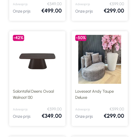
€549,00
€599,00
Adviesprijs
Adviesprijs
€499,00
€299,00
Onze prijs
Onze prijs
-42%
-50%
Salontafel Deens Ovaal
Loveseat Andy Taupe
Walnoot 130
Deluxe
€599,00
€599,00
Adviesprijs
Adviesprijs
€349,00
€299,00
Onze prijs
Onze prijs