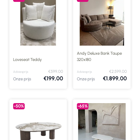
Andy Deluxe Bank Taupe
Loveseat Teddy
320x180
€599,00
€2.599,00
Adviesprijs
Adviesprijs
€199,00
€1.899,00
Onze prijs
Onze prijs
-50%
-65%