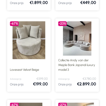
€1.899,00
€449,00
Onze prijs
Onze prijs
-67%
-23%
Collectie Andy van der
Meijde Bank Japandi luxury
Loveseat Velvet Beige
model 3
€599,00
€3.780,00
Adviesprijs
Adviesprijs
€199,00
€2.899,00
Onze prijs
Onze prijs
-67%
-27%