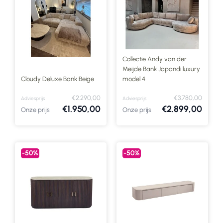
Collectie Andy van der
Meijde Bank Japandi luxury
Cloudy Deluxe Bank Beige
model 4
€2.290,00
€3.780,00
Adviesprijs
Adviesprijs
€1.950,00
€2.899,00
Onze prijs
Onze prijs
-50%
-50%