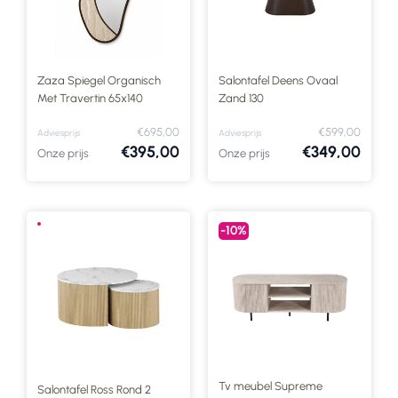
Zaza Spiegel Organisch
Salontafel Deens Ovaal
Met Travertin 65x140
Zand 130
€695,00
€599,00
Adviesprijs
Adviesprijs
€395,00
€349,00
Onze prijs
Onze prijs
-10%
Tv meubel Supreme
Salontafel Ross Rond 2