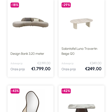
-18%
-29%
Salontafel Luna Travertin
Design Bank 3,20 meter
Beige 120
€2.199,00
€349,00
Adviesprijs
Adviesprijs
€1.799,00
€249,00
Onze prijs
Onze prijs
-43%
-42%