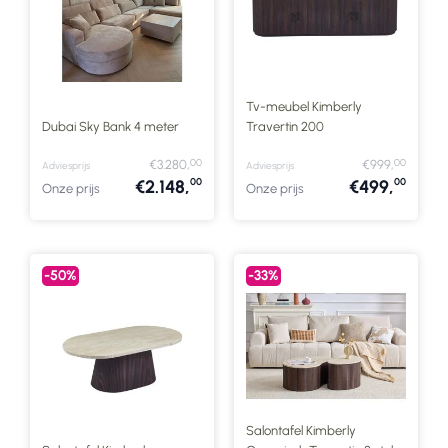
Tv-meubel Kimberly
Dubai Sky Bank 4 meter
Travertin 200
00
00
€3.280,
€999,
Adviesprijs
Adviesprijs
00
00
€2.148,
€499,
Onze prijs
Onze prijs
-50%
-33%
Salontafel Kimberly