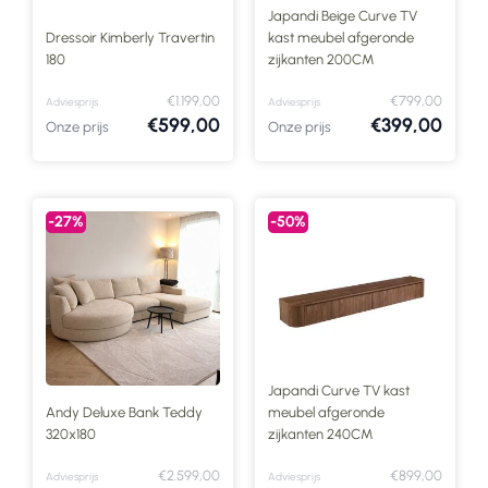
Japandi Beige Curve TV
Dressoir Kimberly Travertin
kast meubel afgeronde
180
zijkanten 200CM
€1.199,00
€799,00
Adviesprijs
Adviesprijs
€599,00
€399,00
Onze prijs
Onze prijs
-27%
-50%
Japandi Curve TV kast
Andy Deluxe Bank Teddy
meubel afgeronde
320x180
zijkanten 240CM
€2.599,00
€899,00
Adviesprijs
Adviesprijs