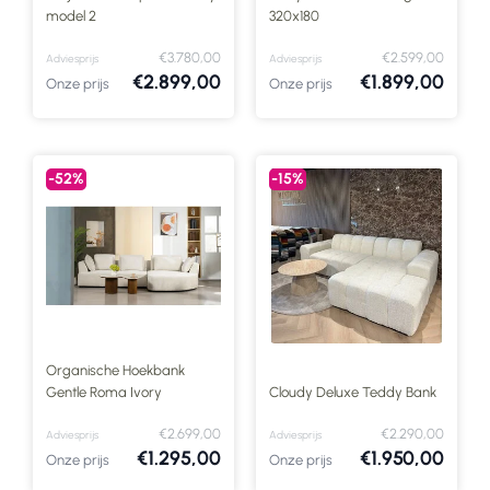
model 2
320x180
€3.780,00
€2.599,00
Adviesprijs
Adviesprijs
€2.899,00
€1.899,00
Onze prijs
Onze prijs
-52%
-15%
Organische Hoekbank
Gentle Roma Ivory
Cloudy Deluxe Teddy Bank
€2.699,00
€2.290,00
Adviesprijs
Adviesprijs
€1.295,00
€1.950,00
Onze prijs
Onze prijs