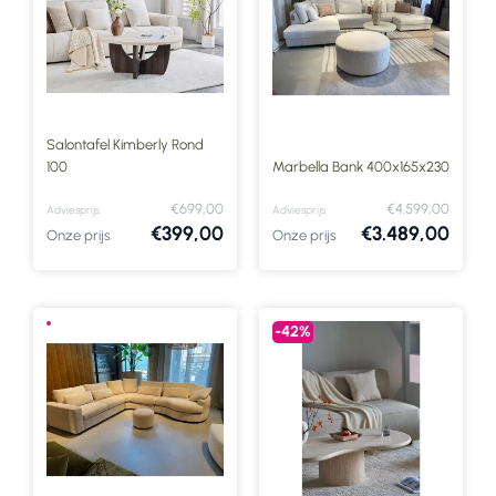
Salontafel Kimberly Rond
100
Marbella Bank 400x165x230
€699,00
€4.599,00
Adviesprijs
Adviesprijs
€399,00
€3.489,00
Onze prijs
Onze prijs
-42%