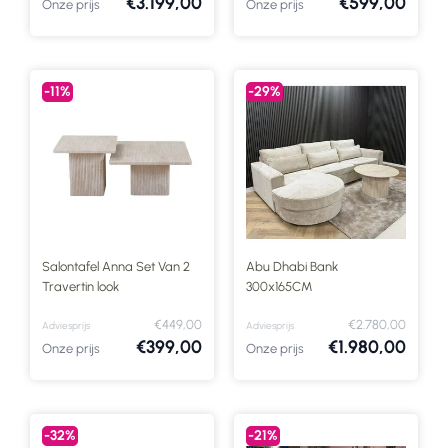
€3.199,00
€599,00
Onze prijs
Onze prijs
-11%
-29%
Salontafel Anna Set Van 2
Abu Dhabi Bank
Travertin look
300x165CM
€449,00
€2.780,00
Adviesprijs
Adviesprijs
€399,00
€1.980,00
Onze prijs
Onze prijs
-32%
-21%