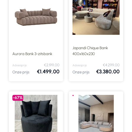
Japandi Chique Bank
Aurora Bank 3-zitsbank
400x160x230
€2.199,00
€4.299,00
Adviesprijs
Adviesprijs
€1.499,00
€3.380,00
Onze prijs
Onze prijs
-67%