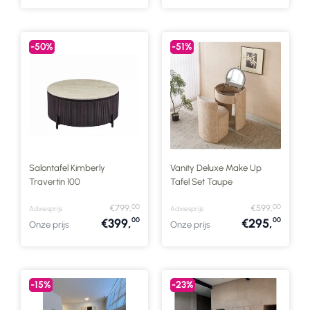
-50%
-51%
Salontafel Kimberly
Vanity Deluxe Make Up
Travertin 100
Tafel Set Taupe
00
00
€799,
€599,
Adviesprijs
Adviesprijs
00
00
€399,
€295,
Onze prijs
Onze prijs
-15%
-23%