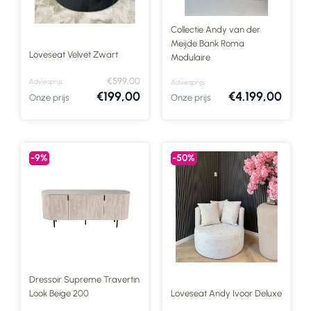
Collectie Andy van der
Meijde Bank Roma
Loveseat Velvet Zwart
Modulaire
€599,00
Adviesprijs
Adviesprijs
€199,00
€4.199,00
Onze prijs
Onze prijs
-9%
-50%
Dressoir Supreme Travertin
Look Beige 200
Loveseat Andy Ivoor Deluxe