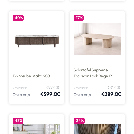
-40%
-17%
Salontafel Supreme
Tv-meubel Malta 200
Travertin Look Beige 120
€999,00
€349,00
Adviesprijs
Adviesprijs
€599,00
€289,00
Onze prijs
Onze prijs
-43%
-24%