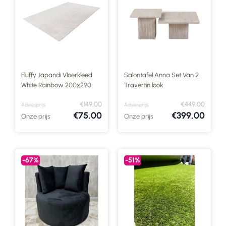
Fluffy Japandi Vloerkleed
Salontafel Anna Set Van 2
White Rainbow 200x290
Travertin look
€149,00
€449,00
Adviesprijs
Adviesprijs
€75,00
€399,00
Onze prijs
Onze prijs
-67%
-51%