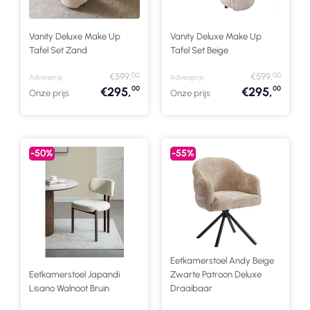
Vanity Deluxe Make Up
Vanity Deluxe Make Up
Tafel Set Zand
Tafel Set Beige
00
00
€599,
€599,
Adviesprijs
Adviesprijs
00
00
€295,
€295,
Onze prijs
Onze prijs
-50%
-55%
Eetkamerstoel Andy Beige
Eetkamerstoel Japandi
Zwarte Patroon Deluxe
Lisano Walnoot Bruin
Draaibaar