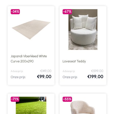
-34%
-67%
Japandi Vloerkleed White
Curve 200x290
Loveseat Teddy
€149,00
€599,00
Adviesprijs
Adviesprijs
€99,00
€199,00
Onze prijs
Onze prijs
-71%
-55%