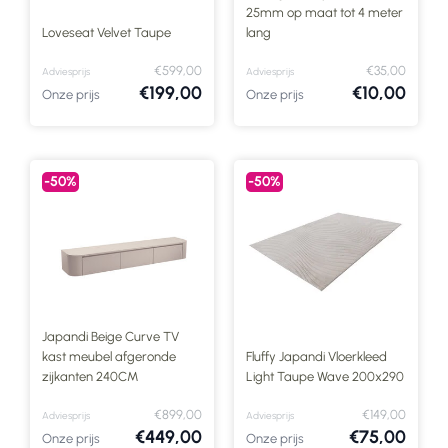
25mm op maat tot 4 meter
Loveseat Velvet Taupe
lang
€599,00
€35,00
Adviesprijs
Adviesprijs
€199,00
€10,00
Onze prijs
Onze prijs
-50%
-50%
Japandi Beige Curve TV
kast meubel afgeronde
Fluffy Japandi Vloerkleed
zijkanten 240CM
Light Taupe Wave 200x290
€899,00
€149,00
Adviesprijs
Adviesprijs
€449,00
€75,00
Onze prijs
Onze prijs