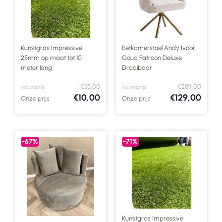
Kunstgras Impressive
Eetkamerstoel Andy Ivoor
25mm op maat tot 10
Goud Patroon Deluxe
meter lang
Draaibaar
€35,00
€289,00
Adviesprijs
Adviesprijs
€10,00
€129,00
Onze prijs
Onze prijs
-67%
-71%
Kunstgras Impressive