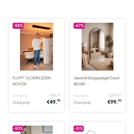
-58%
-67%
FLUFFY VLOERKLEDEN
Japandi Boogspiegel Goud
160X230
180x80
00
00
€119,
€299,
Adviesprijs
Adviesprijs
90
00
€49,
€99,
Onze prijs
Onze prijs
-50%
-51%