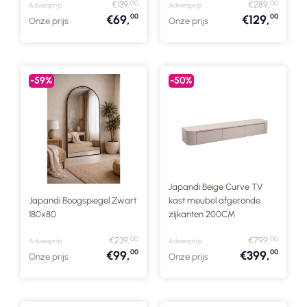
00
00
€139,
€289,
Adviesprijs
Adviesprijs
00
00
€69,
€129,
Onze prijs
Onze prijs
-59%
-50%
Japandi Beige Curve TV
Japandi Boogspiegel Zwart
kast meubel afgeronde
180x80
zijkanten 200CM
00
00
€239,
€799,
Adviesprijs
Adviesprijs
00
00
€99,
€399,
Onze prijs
Onze prijs