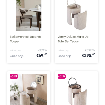
Eetkamerstoel Japandi
Vanity Deluxe Make Up
Taupe
Tafel Set Teddy
00
00
€139,
€599,
Adviesprijs
Adviesprijs
00
00
€69,
€295,
Onze prijs
Onze prijs
-51%
-51%