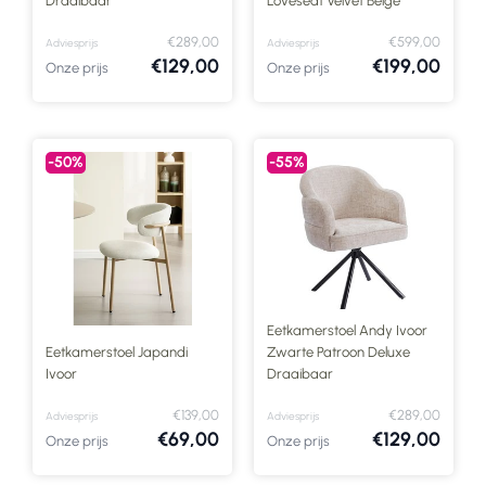
Draaibaar
Loveseat Velvet Beige
€289,00
€599,00
Adviesprijs
Adviesprijs
€129,00
€199,00
Onze prijs
Onze prijs
-50%
-55%
Eetkamerstoel Andy Ivoor
Eetkamerstoel Japandi
Zwarte Patroon Deluxe
Ivoor
Draaibaar
€139,00
€289,00
Adviesprijs
Adviesprijs
€69,00
€129,00
Onze prijs
Onze prijs