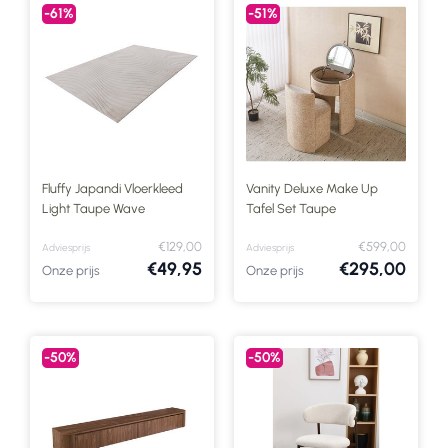
-61%
-51%
Fluffy Japandi Vloerkleed
Vanity Deluxe Make Up
Light Taupe Wave
Tafel Set Taupe
€129,00
€599,00
Adviesprijs
Adviesprijs
€49,95
€295,00
Onze prijs
Onze prijs
-50%
-50%