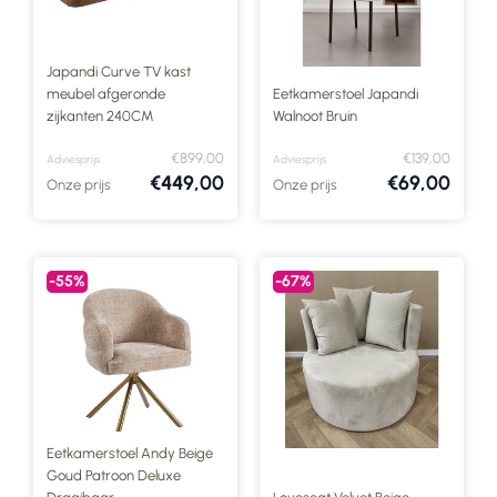
Japandi Curve TV kast
meubel afgeronde
Eetkamerstoel Japandi
zijkanten 240CM
Walnoot Bruin
€899,00
€139,00
Adviesprijs
Adviesprijs
€449,00
€69,00
Onze prijs
Onze prijs
-55%
-67%
Eetkamerstoel Andy Beige
Goud Patroon Deluxe