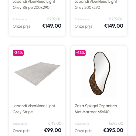
Japandi Vloerkleed Light
Japandi Vloerkleed Light
Grey Stripe 200x290
Grey 200x290
€239,00
€239,00
Adviesprijs
Adviesprijs
€149,00
€149,00
Onze prijs
Onze prijs
-34%
-43%
Japandi Vloerkleed Light
Zaza Spiegel Organisch
Grey Stripe
Met Marmer 65x140
€149,00
€695,00
Adviesprijs
Adviesprijs
€99,00
€395,00
Onze prijs
Onze prijs