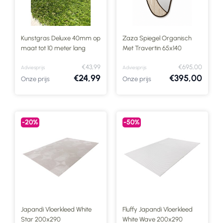
Kunstgras Deluxe 40mm op
Zaza Spiegel Organisch
maat tot 10 meter lang
Met Travertin 65x140
€43,99
€695,00
Adviesprijs
Adviesprijs
€24,99
€395,00
Onze prijs
Onze prijs
-20%
-50%
Japandi Vloerkleed White
Fluffy Japandi Vloerkleed
Star 200x290
White Wave 200x290