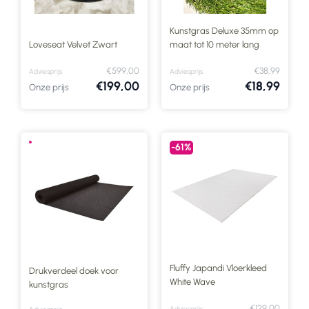
Kunstgras Deluxe 35mm op
Loveseat Velvet Zwart
maat tot 10 meter lang
€599,00
€38,99
Adviesprijs
Adviesprijs
€199,00
€18,99
Onze prijs
Onze prijs
-61%
Fluffy Japandi Vloerkleed
Drukverdeel doek voor
White Wave
kunstgras
€129,00
Adviesprijs