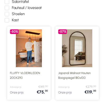
Salontafel
Fauteuil / loveseat
Stoelen
Kast
-50%
-57%
FLUFFY VLOERKLEDEN
Japandi Walnoot Houten
200X290
Boogspiegel 180x100
00
00
€149,
€279,
Adviesprijs
Adviesprijs
00
00
€75,
€119,
Onze prijs
Onze prijs