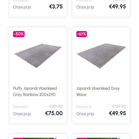
Adviesprijs
€3,75
€49,95
Onze prijs
Onze prijs
-50%
-61%
Fluffy Japandi Vloerkleed
Japandi Vloerkleed Grey
Grey Rainbow 200x290
Wave
€149,00
€129,00
Adviesprijs
Adviesprijs
€75,00
€49,95
Onze prijs
Onze prijs