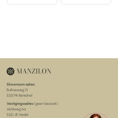
Showroom adres
Bulkseweg 13
5331 PK Kerkdriel
Vestigingsadres
(geen bezoek)
Veldweg 6a
5321 JE Hedel