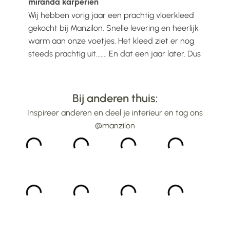
miranda karperien
Wen
Wij hebben vorig jaar een prachtig vloerkleed
Ik h
voelt
gekocht bij Manzilon. Snelle levering en heerlijk
Prac
ijs
warm aan onze voetjes. Het kleed ziet er nog
mooi
steeds prachtig uit....... En dat een jaar later. Dus
gew
alle lof voor Manzilon...
bin
...
Bij anderen thuis:
Inspireer anderen en deel je interieur en tag ons
@manzilon