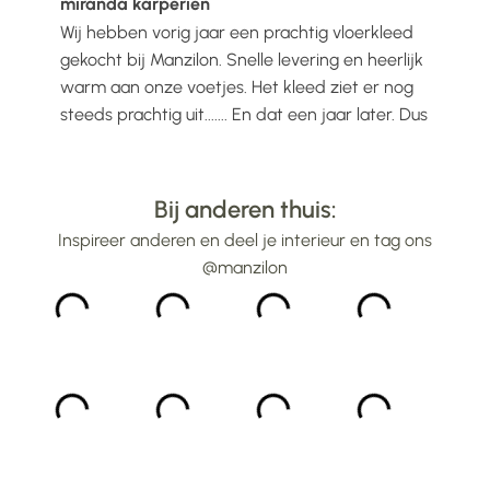
miranda karperien
Wen
Wij hebben vorig jaar een prachtig vloerkleed
Ik h
voelt
gekocht bij Manzilon. Snelle levering en heerlijk
Prac
ijs
warm aan onze voetjes. Het kleed ziet er nog
mooi
steeds prachtig uit....... En dat een jaar later. Dus
gew
alle lof voor Manzilon...
bin
...
Bij anderen thuis:
Inspireer anderen en deel je interieur en tag ons
@manzilon