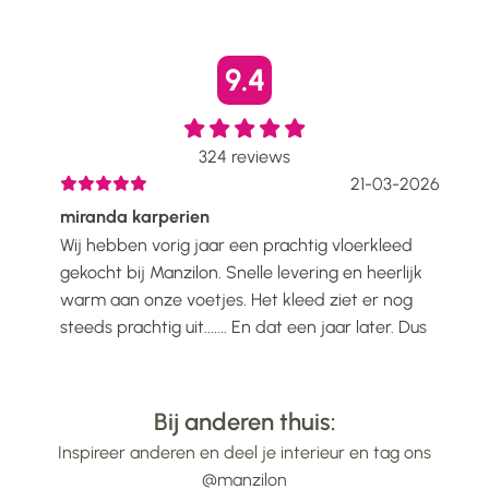
9.4
324
reviews
2026
21-03-2026
miranda karperien
Wen
Wij hebben vorig jaar een prachtig vloerkleed
Ik h
voelt
gekocht bij Manzilon. Snelle levering en heerlijk
Prac
ijs
warm aan onze voetjes. Het kleed ziet er nog
mooi
steeds prachtig uit....... En dat een jaar later. Dus
gew
alle lof voor Manzilon...
bin
...
Bij anderen thuis:
Inspireer anderen en deel je interieur en tag ons
@manzilon