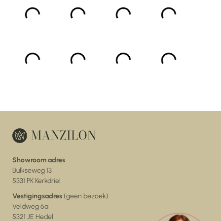
Showroom adres
Bulkseweg 13
5331 PK Kerkdriel
Vestigingsadres
(geen bezoek)
Veldweg 6a
5321 JE Hedel