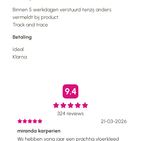
Binnen 5 werkdagen verstuurd tenzij anders
vermeldt bij product.
Track and trace
Betaling
Ideal
Klarna
9.4
324
reviews
2026
21-03-2026
miranda karperien
Wen
Wij hebben vorig jaar een prachtig vloerkleed
Ik h