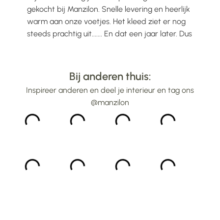
voelt
gekocht bij Manzilon. Snelle levering en heerlijk
Prac
ijs
warm aan onze voetjes. Het kleed ziet er nog
mooi
steeds prachtig uit....... En dat een jaar later. Dus
gew
alle lof voor Manzilon...
bin
...
Bij anderen thuis:
Inspireer anderen en deel je interieur en tag ons
@manzilon