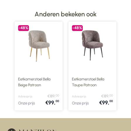
Anderen bekeken ook
-48%
-48%
it
Eetkamerstoel Bella
Eetkamerstoel Bella
Beige Patroon
Taupe Patroon
00
00
00
9,
€189,
€189,
Adviesprijs
Adviesprijs
00
00
00
,
€99,
€99,
Onze prijs
Onze prijs