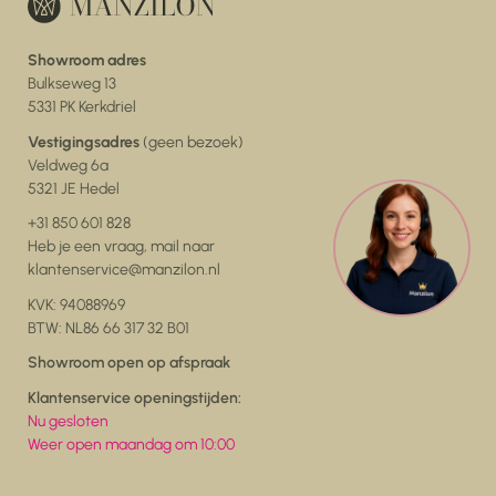
Showroom adres
Bulkseweg 13
5331 PK Kerkdriel
Vestigingsadres
(geen bezoek)
Veldweg 6a
5321 JE Hedel
+31 850 601 828
Heb je een vraag, mail naar
klantenservice@manzilon.nl
KVK: 94088969
BTW: NL86 66 317 32 B01
Showroom open op afspraak
Klantenservice openingstijden:
Nu gesloten
Weer open maandag om 10:00