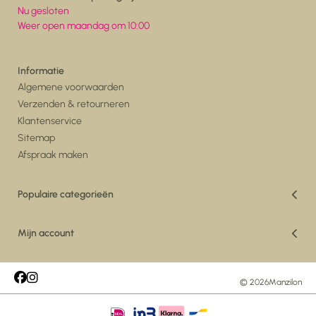
Nu gesloten
Weer open maandag om 10:00
Informatie
Algemene voorwaarden
Verzenden & retourneren
Klantenservice
Sitemap
Afspraak maken
Populaire categorieën
Vakantiedeals
Woonkamer
Mijn account
Eetkamer
Registreren
Vloerkleden
Mijn bestellingen
Maatwerk Vloerkleden
Mijn tickets
© 2026
Manzilon
Tuin
Mijn verlanglijst