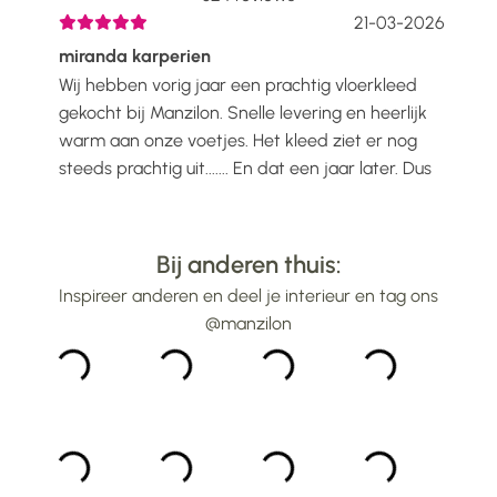
2026
21-03-2026
miranda karperien
Wen
Wij hebben vorig jaar een prachtig vloerkleed
Ik h
voelt
gekocht bij Manzilon. Snelle levering en heerlijk
Prac
ijs
warm aan onze voetjes. Het kleed ziet er nog
mooi
steeds prachtig uit....... En dat een jaar later. Dus
gew
alle lof voor Manzilon...
bin
...
Bij anderen thuis:
Inspireer anderen en deel je interieur en tag ons
@manzilon