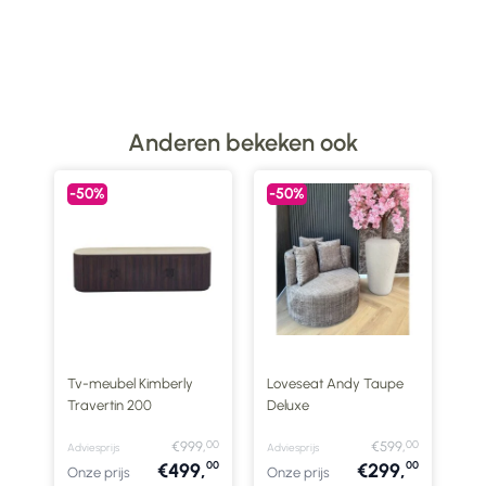
Anderen bekeken ook
-50%
-50%
-
Tv-meubel Kimberly
Loveseat Andy Taupe
Lo
Travertin 200
Deluxe
De
00
00
00
9,
€999,
€599,
Adviesprijs
Adviesprijs
Advi
00
00
00
,
€499,
€299,
Onze prijs
Onze prijs
Onz