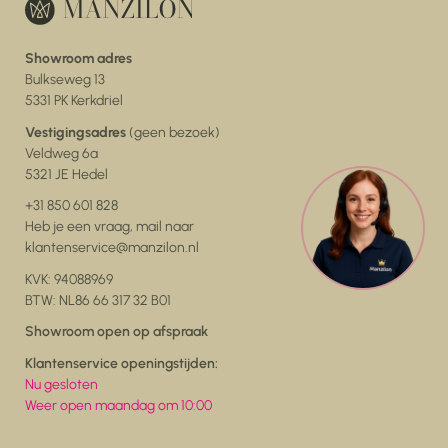
Showroom adres
Bulkseweg 13
5331 PK Kerkdriel
Vestigingsadres
(geen bezoek)
Veldweg 6a
5321 JE Hedel
+31 850 601 828
Heb je een vraag, mail naar
klantenservice@manzilon.nl
KVK: 94088969
BTW: NL86 66 317 32 B01
Showroom open op afspraak
Klantenservice openingstijden:
Nu gesloten
Weer open maandag om 10:00