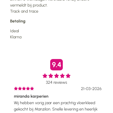
vermeldt bij product.
Track and trace
Betaling
Ideal
Klarna
9.4
324
reviews
2026
21-03-2026
miranda karperien
Wen
Wij hebben vorig jaar een prachtig vloerkleed
Ik h
voelt
gekocht bij Manzilon. Snelle levering en heerlijk
Prac