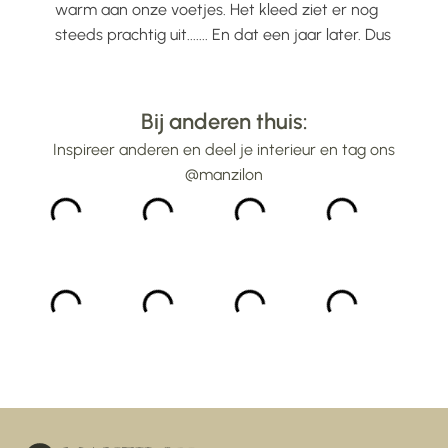
ijs
warm aan onze voetjes. Het kleed ziet er nog
mooi
steeds prachtig uit....... En dat een jaar later. Dus
gew
alle lof voor Manzilon...
bin
...
Bij anderen thuis:
Inspireer anderen en deel je interieur en tag ons
@manzilon