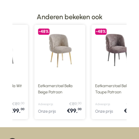
Anderen bekeken ook
-48%
-48%
 Bella Wit
Eetkamerstoel Bella
Eetkamerstoel Bella
Beige Patroon
Taupe Patroon
00
00
00
€189,
€189,
€189,
Adviesprijs
Adviesprijs
00
00
00
€99,
€99,
€99,
Onze prijs
Onze prijs