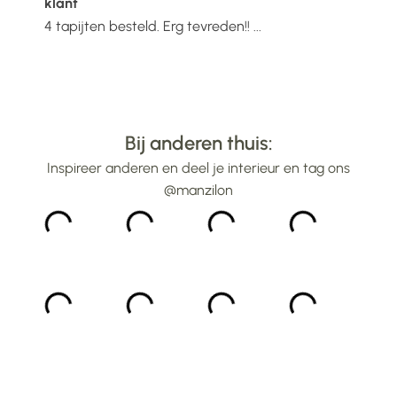
klant
Ste
super
4 tapijten besteld. Erg tevreden!! ...
Heb 
geko
erg 
kwal
advi
Bij anderen thuis:
Inspireer anderen en deel je interieur en tag ons
@manzilon