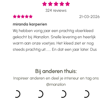
324
reviews
2026
21-03-2026
miranda karperien
Wen
Wij hebben vorig jaar een prachtig vloerkleed
Ik h
oelt
gekocht bij Manzilon. Snelle levering en heerlijk
Prac
ijs
warm aan onze voetjes. Het kleed ziet er nog
mooi
steeds prachtig uit....... En dat een jaar later. Dus
gew
alle lof voor Manzilon...
bin
...
Bij anderen thuis:
Inspireer anderen en deel je interieur en tag ons
@manzilon