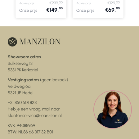
00
00
00
9,
€239,
€129,
Adviesprijs
Adviesprijs
00
00
00
,
€149,
€69,
Onze prijs
Onze prijs
Showroom adres
Bulkseweg 13
5331 PK Kerkdriel
Vestigingsadres
(geen bezoek)
Veldweg 6a
5321 JE Hedel
+31 850 601 828
Heb je een vraag, mail naar
klantenservice@manzilon.nl
KVK: 94088969
BTW: NL86 66 317 32 B01