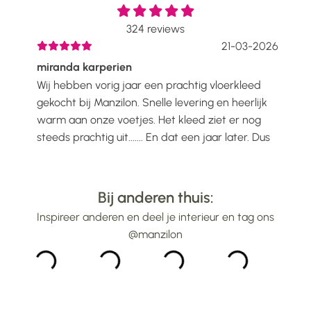
324
reviews
2026
21-03-2026
miranda karperien
Wen
Wij hebben vorig jaar een prachtig vloerkleed
Ik h
voelt
gekocht bij Manzilon. Snelle levering en heerlijk
Prac
ijs
warm aan onze voetjes. Het kleed ziet er nog
mooi
steeds prachtig uit....... En dat een jaar later. Dus
gew
alle lof voor Manzilon...
bin
...
Bij anderen thuis:
Inspireer anderen en deel je interieur en tag ons
@manzilon