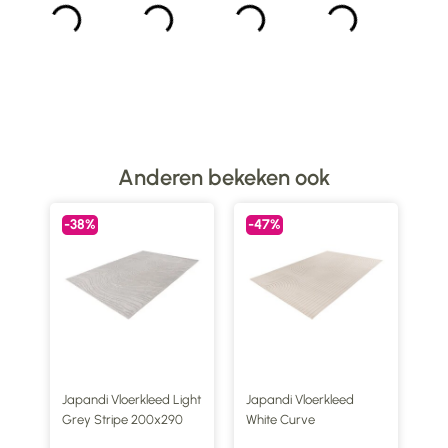
Anderen bekeken ook
-38%
-47%
ght
Japandi Vloerkleed Light
Japandi Vloerkleed
Grey Stripe 200x290
White Curve