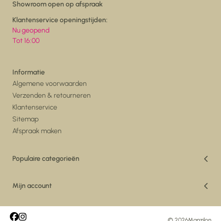
Showroom open op afspraak
Klantenservice openingstijden:
Nu geopend
Tot 16:00
Informatie
Algemene voorwaarden
Verzenden & retourneren
Klantenservice
Sitemap
Afspraak maken
Populaire categorieën
Vakantiedeals
Woonkamer
Mijn account
Eetkamer
Registreren
Vloerkleden
Mijn bestellingen
Maatwerk Vloerkleden
Mijn tickets
© 2026
Manzilon