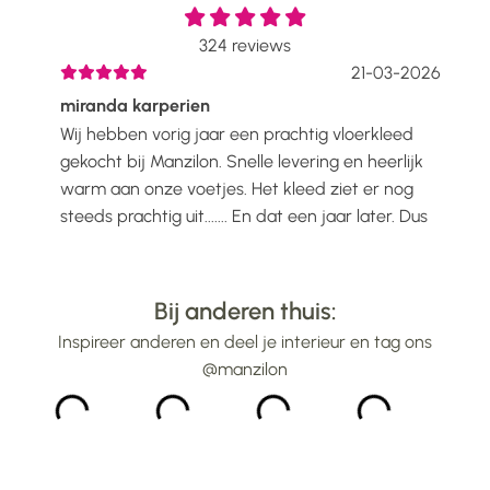
324
reviews
2026
21-03-2026
miranda karperien
Wen
Wij hebben vorig jaar een prachtig vloerkleed
Ik h
voelt
gekocht bij Manzilon. Snelle levering en heerlijk
Prac
ijs
warm aan onze voetjes. Het kleed ziet er nog
mooi
steeds prachtig uit....... En dat een jaar later. Dus
gew
alle lof voor Manzilon...
bin
...
Bij anderen thuis:
Inspireer anderen en deel je interieur en tag ons
@manzilon