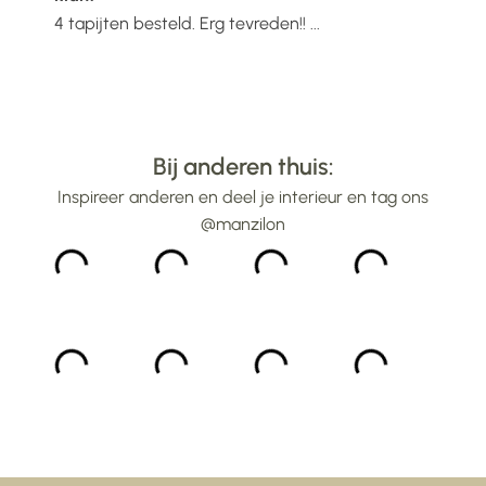
super
4 tapijten besteld. Erg tevreden!! ...
Heb 
geko
erg 
kwal
advi
Bij anderen thuis:
Inspireer anderen en deel je interieur en tag ons
@manzilon