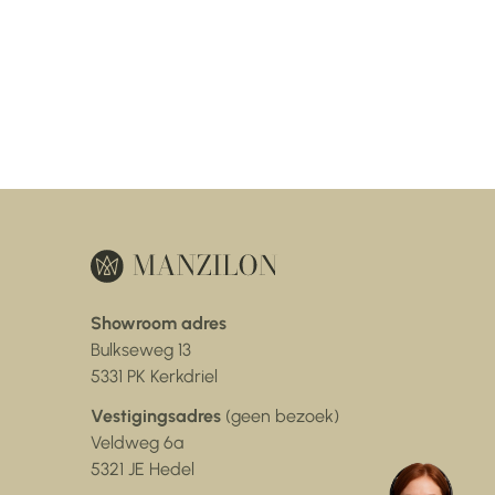
Showroom adres
Bulkseweg 13
5331 PK Kerkdriel
Vestigingsadres
(geen bezoek)
Veldweg 6a
5321 JE Hedel