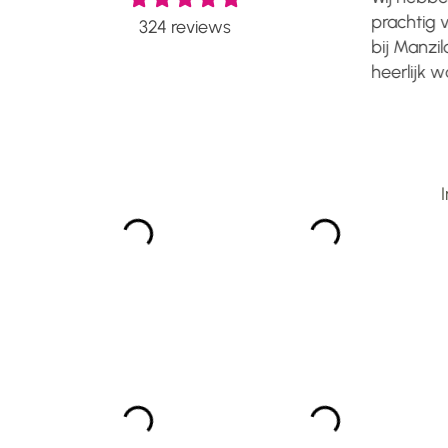
luxe uitstraling gekocht en nog
prachtig v
324
reviews
steeds erg blij mee! De stof
bij Manzilo
voelt erg zacht aan en de
heerlijk 
kwaliteit is top! Mooie prijs
voetjes. H
kwaliteit verhouding en ik zou
steeds prach
iedereen adviseren om iets te
een jaar la
kopen bij Manzilon! ...
Manzilon...