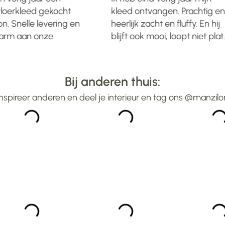
loerkleed gekocht
kleed ontvangen. Prachtig en
n. Snelle levering en
heerlijk zacht en fluffy. En hij
warm aan onze
blijft ook mooi, loopt niet plat.
et kleed ziet er nog
Leverijd wist ik vooraf, dus
tig uit....... En dat
gewoon even geduld moete
ter. Dus alle lof voor
hebben. Was er binnen
Bij anderen thuis:
aangegeven aantal
Inspireer anderen en deel je interieur en tag ons @manzilo
weken.Heel blij mee ...