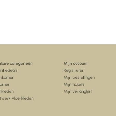
laire categorieën
Mijn account
ntiedeals
Registreren
nkamer
Mijn bestellingen
kamer
Mijn tickets
rkleden
Mijn verlanglijst
twerk Vloerkleden