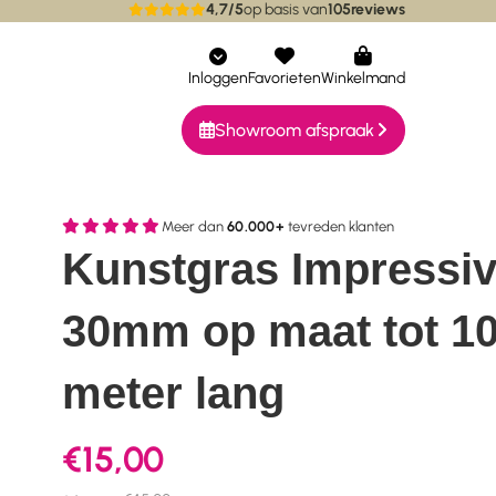
4,7/5
op basis van
105
reviews
ieke collecties
Bereikbaar via whatsapp
Inloggen
Favorieten
Winkelmand
Showroom afspraak
Meer dan
60.000+
tevreden klanten
Kunstgras Impressi
30mm op maat tot 1
meter lang
€15,00