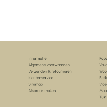
Informatie
Popu
Algemene voorwaarden
Vaka
Verzenden & retourneren
Woo
Klantenservice
Eet
Sitemap
Vloe
Afspraak maken
Maa
Tuin