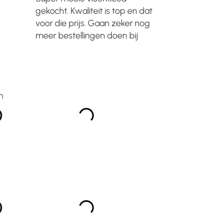
gekocht. Kwaliteit is top en dat
kennen va
voor die prijs. Gaan zeker nog
kortingen 
meer bestellingen doen bij
maar inmi
Manzilon. Zal het iedereen
nieuwe hui
n
aanraden!!...
meubels v
Japandi st
eye catcher
n
organische
onverwachts