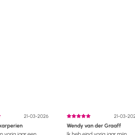
21-03-2026
21-03-202
arperien
Wendy van der Graaff
 vorig jaar een
Ik heb eind vorig jaar mijn