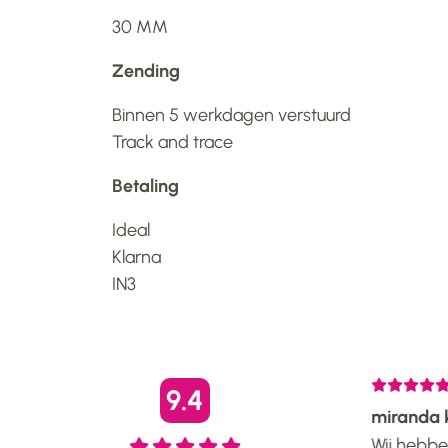
30 MM
Zending
Binnen 5 werkdagen verstuurd
Track and trace
Betaling
Ideal
Klarna
IN3
6
22-03-2026
9.4
Steph
miranda k
Heb een prachtig tapijt met
Wij hebben