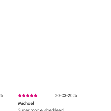
6
20-03-2026
Michael
Liza De H
Super mooie vloerkleed
Lang gele