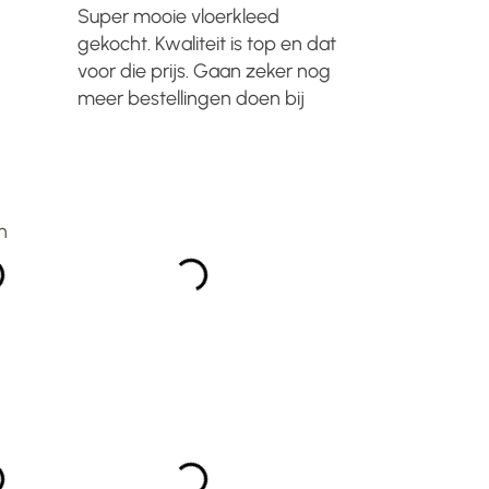
Super mooie vloerkleed
Lang gele
gekocht. Kwaliteit is top en dat
kennen va
voor die prijs. Gaan zeker nog
kortingen 
meer bestellingen doen bij
maar inmi
Manzilon. Zal het iedereen
nieuwe hui
n
aanraden!!...
meubels v
Japandi st
eye catcher
n
organische
onverwachts