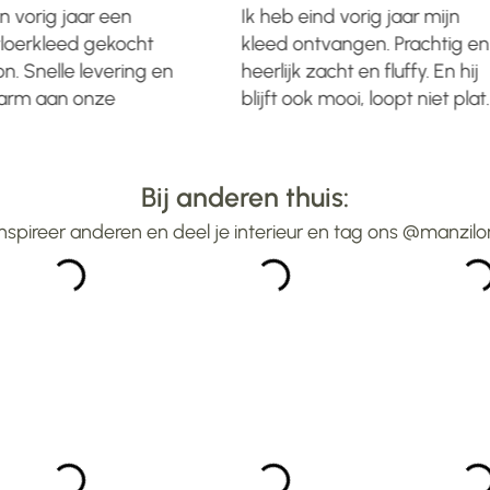
 vorig jaar een
Ik heb eind vorig jaar mijn
loerkleed gekocht
kleed ontvangen. Prachtig en
n. Snelle levering en
heerlijk zacht en fluffy. En hij
warm aan onze
blijft ook mooi, loopt niet plat.
et kleed ziet er nog
Leverijd wist ik vooraf, dus
tig uit....... En dat
gewoon even geduld moete
ter. Dus alle lof voor
hebben. Was er binnen
Bij anderen thuis:
aangegeven aantal
Inspireer anderen en deel je interieur en tag ons @manzilo
weken.Heel blij mee ...