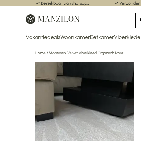
Bereikbaar via whatsapp
Verzonden
Vakantiedeals
Woonkamer
Eetkamer
Vloerklede
Home
/
Maatwerk Velvet Vloerkleed Organisch Ivoor