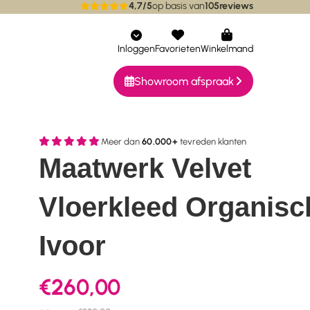
4,7/5
op basis van
105
reviews
ieke collecties
Bereikbaar via whatsapp
Inloggen
Favorieten
Winkelmand
Showroom afspraak
Meer dan
60.000+
tevreden klanten
Maatwerk Velvet
Vloerkleed Organisc
Ivoor
€260,00