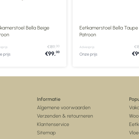
kamerstoel Bella Beige
Eetkamerstoel Bella Taupe
roon
Patroon
00
€189,
€1
sprijs
Adviesprijs
00
€99,
€9
 prijs
Onze prijs
Informatie
Popu
Algemene voorwaarden
Vaka
Verzenden & retourneren
Woo
Klantenservice
Eet
Sitemap
Vloe