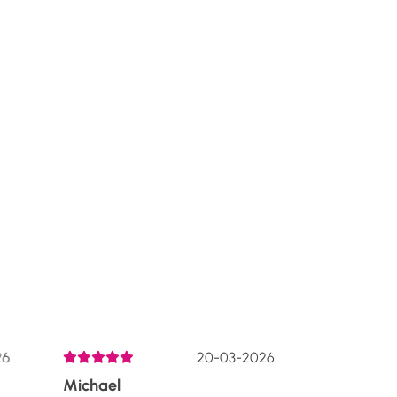
6
20-03-2026
Michael
Liza De H