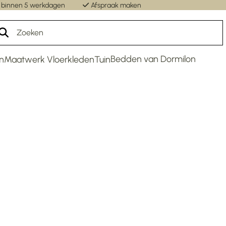
 binnen 5 werkdagen
Afspraak maken
Un
Bedden van Dormilon
n
Maatwerk Vloerkleden
Tuin