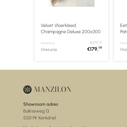
Velvet Vloerkleed
Eet
Champagne Deluxe 200x300
Pat
00
€379,
Adviesprijs
Advie
00
€179,
Onze prijs
Onze
Showroom adres
Bulkseweg 13
5331 PK Kerkdriel