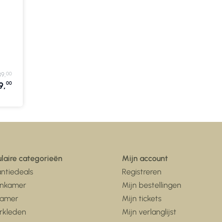
00
89,
00
9,
laire categorieën
Mijn account
ntiedeals
Registreren
nkamer
Mijn bestellingen
kamer
Mijn tickets
rkleden
Mijn verlanglijst