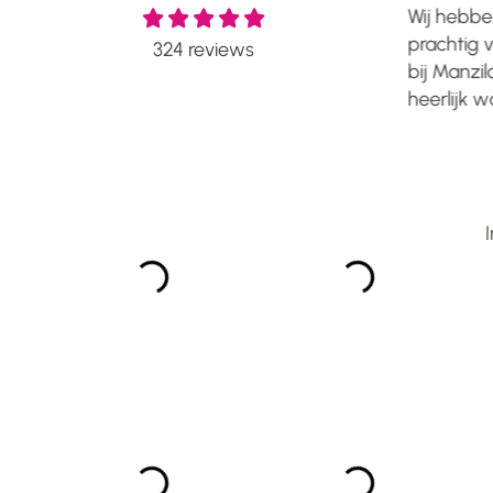
Heb een prachtig tapijt met
Wij hebben
luxe uitstraling gekocht en nog
prachtig v
324
reviews
steeds erg blij mee! De stof
bij Manzilo
voelt erg zacht aan en de
heerlijk 
kwaliteit is top! Mooie prijs
voetjes. H
kwaliteit verhouding en ik zou
steeds prach
iedereen adviseren om iets te
een jaar la
kopen bij Manzilon! ...
Manzilon...