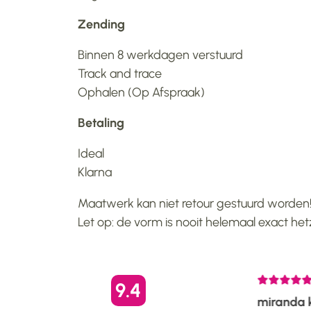
Zending
Binnen 8 werkdagen verstuurd
Track and trace
Ophalen (Op Afspraak)
Betaling
Ideal
Klarna
Maatwerk kan niet retour gestuurd worden
Let op: de vorm is nooit helemaal exact he
6
22-03-2026
9.4
Steph
miranda k