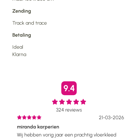
Zending
Track and trace
Betaling
Ideal
Klarna
9.4
324
reviews
2026
21-03-2026
miranda karperien
Wen
Wij hebben vorig jaar een prachtig vloerkleed
Ik h