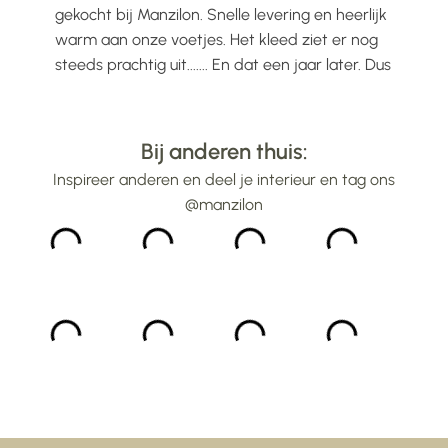
voelt
gekocht bij Manzilon. Snelle levering en heerlijk
Prac
ijs
warm aan onze voetjes. Het kleed ziet er nog
mooi
steeds prachtig uit....... En dat een jaar later. Dus
gew
alle lof voor Manzilon...
bin
...
Bij anderen thuis:
Inspireer anderen en deel je interieur en tag ons
@manzilon