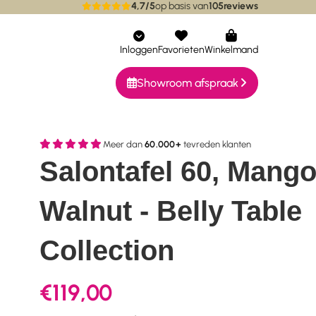
4,7/5
op basis van
105
reviews
ieke collecties
Bereikbaar via whatsapp
Inloggen
Favorieten
Winkelmand
Showroom afspraak
Meer dan
60.000+
tevreden klanten
Salontafel 60, Mang
Walnut - Belly Table
Collection
€119,00