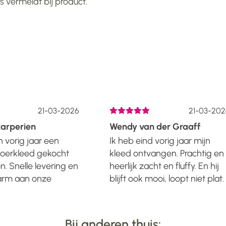
 vermeldt bij product.
21-03-2026
21-03-202
arperien
Wendy van der Graaff
 vorig jaar een
Ik heb eind vorig jaar mijn
loerkleed gekocht
kleed ontvangen. Prachtig en
n. Snelle levering en
heerlijk zacht en fluffy. En hij
warm aan onze
blijft ook mooi, loopt niet plat.
et kleed ziet er nog
Leverijd wist ik vooraf, dus
tig uit....... En dat
gewoon even geduld moete
ter. Dus alle lof voor
hebben. Was er binnen
Bij anderen thuis: