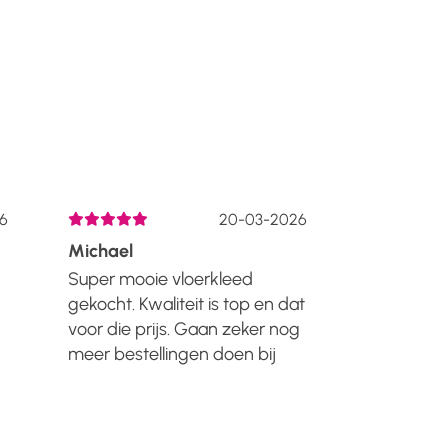
6
20-03-2026
Michael
Liza De H
Super mooie vloerkleed
Lang gele
gekocht. Kwaliteit is top en dat
kennen va
voor die prijs. Gaan zeker nog
kortingen 
meer bestellingen doen bij
maar inmi
Manzilon. Zal het iedereen
nieuwe hui
n
aanraden!!...
meubels v
Japandi st