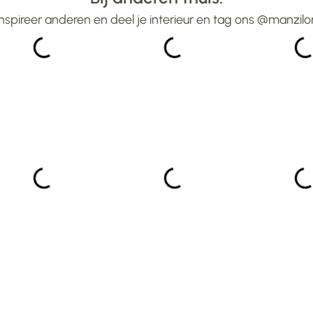
aangegeven aantal
Inspireer anderen en deel je interieur en tag ons @manzilo
weken.Heel blij mee ...