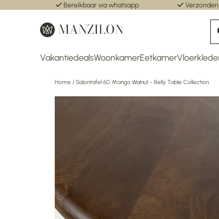
Bereikbaar via whatsapp
Verzonden
Vakantiedeals
Woonkamer
Eetkamer
Vloerklede
Home
/
Salontafel 60, Mango Walnut - Belly Table Collection