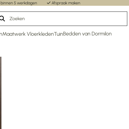
 binnen 5 werkdagen
Afspraak maken
Un
Bedden van Dormilon
n
Maatwerk Vloerkleden
Tuin