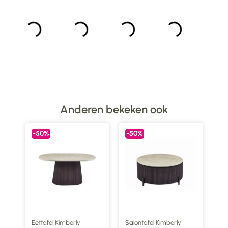
Anderen bekeken ook
-50%
-50%
-
Eettafel Kimberly
Salontafel Kimberly
Tv