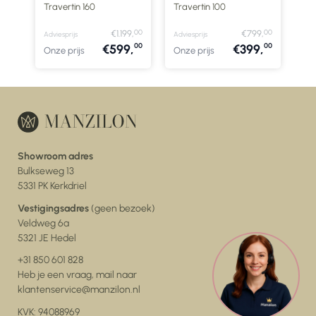
Travertin 160
Travertin 100
Tra
00
00
00
9,
€1.199,
€799,
Adviesprijs
Adviesprijs
Advi
00
00
00
,
€599,
€399,
Onze prijs
Onze prijs
Onz
Showroom adres
Bulkseweg 13
5331 PK Kerkdriel
Vestigingsadres
(geen bezoek)
Veldweg 6a
5321 JE Hedel
+31 850 601 828
Heb je een vraag, mail naar
klantenservice@manzilon.nl
KVK: 94088969