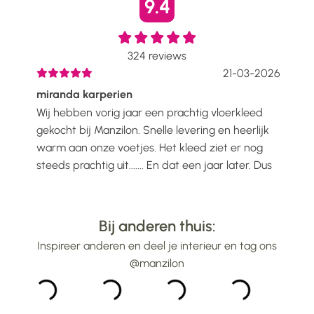
9.4
324
reviews
2026
21-03-2026
miranda karperien
Wen
Wij hebben vorig jaar een prachtig vloerkleed
Ik h
oelt
gekocht bij Manzilon. Snelle levering en heerlijk
Prac
ijs
warm aan onze voetjes. Het kleed ziet er nog
mooi
steeds prachtig uit....... En dat een jaar later. Dus
gew
alle lof voor Manzilon...
bin
...
Bij anderen thuis:
Inspireer anderen en deel je interieur en tag ons
@manzilon