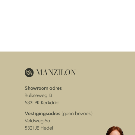
Showroom adres
Bulkseweg 13
5331 PK Kerkdriel
Vestigingsadres
(geen bezoek)
Veldweg 6a
5321 JE Hedel