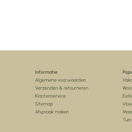
Informatie
Popu
Algemene voorwaarden
Vaka
Verzenden & retourneren
Woo
Klantenservice
Eet
Sitemap
Vloe
Afspraak maken
Maa
Tuin