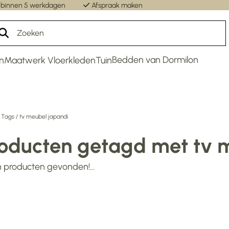
 binnen 5 werkdagen
Afspraak maken
Un
Bedden van Dormilon
n
Maatwerk Vloerkleden
Tuin
/
Tags
/
tv meubel japandi
oducten getagd met tv 
 producten gevonden!...