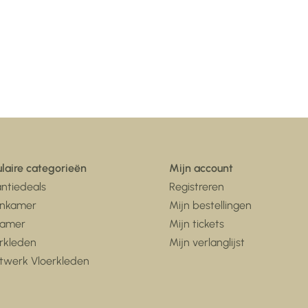
laire categorieën
Mijn account
ntiedeals
Registreren
nkamer
Mijn bestellingen
kamer
Mijn tickets
rkleden
Mijn verlanglijst
twerk Vloerkleden