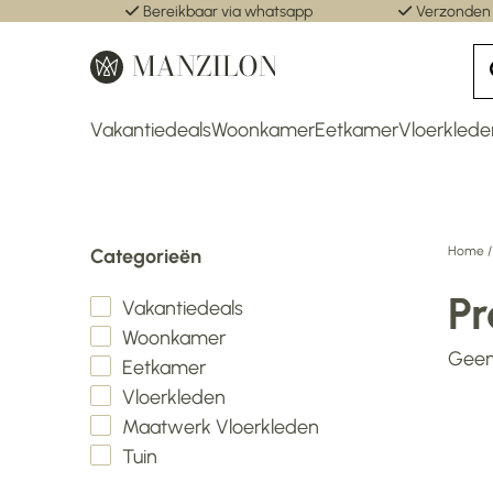
Bereikbaar via whatsapp
Verzonden
Vakantiedeals
Woonkamer
Eetkamer
Vloerklede
Home
Categorieën
Pr
Vakantiedeals
Woonkamer
Geen
Eetkamer
Vloerkleden
Maatwerk Vloerkleden
Tuin