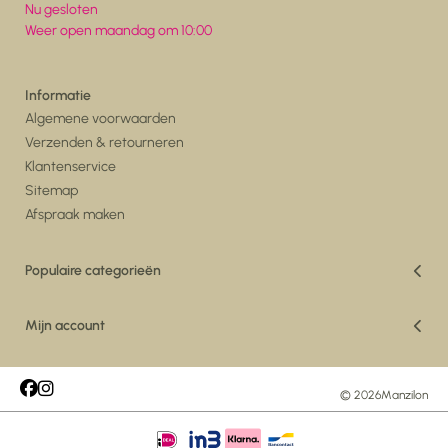
Nu gesloten
Weer open maandag om 10:00
Informatie
Algemene voorwaarden
Verzenden & retourneren
Klantenservice
Sitemap
Afspraak maken
Populaire categorieën
Vakantiedeals
Woonkamer
Mijn account
Eetkamer
Registreren
Vloerkleden
Mijn bestellingen
Maatwerk Vloerkleden
Mijn tickets
© 2026
Manzilon
Tuin
Mijn verlanglijst