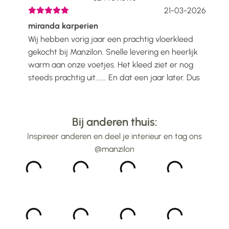
2026
21-03-2026
miranda karperien
Wen
Wij hebben vorig jaar een prachtig vloerkleed
Ik h
voelt
gekocht bij Manzilon. Snelle levering en heerlijk
Prac
ijs
warm aan onze voetjes. Het kleed ziet er nog
mooi
steeds prachtig uit....... En dat een jaar later. Dus
gew
alle lof voor Manzilon...
bin
...
Bij anderen thuis:
Inspireer anderen en deel je interieur en tag ons
@manzilon