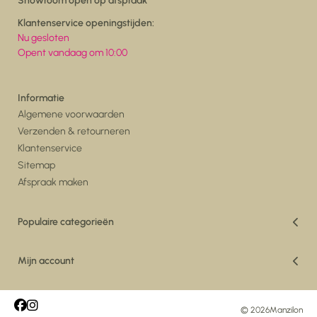
Showroom open op afspraak
Klantenservice openingstijden:
Nu gesloten
Opent vandaag om 10:00
Informatie
Algemene voorwaarden
Verzenden & retourneren
Klantenservice
Sitemap
Afspraak maken
Populaire categorieën
Vakantiedeals
Woonkamer
Mijn account
Eetkamer
Registreren
Vloerkleden
Mijn bestellingen
Maatwerk Vloerkleden
Mijn tickets
© 2026
Manzilon