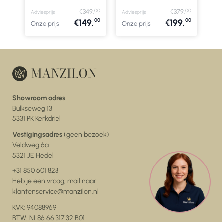
00
00
€349,
€379,
Adviesprijs
Adviesprijs
00
00
€149,
€199,
Onze prijs
Onze prijs
Showroom adres
Bulkseweg 13
5331 PK Kerkdriel
Vestigingsadres
(geen bezoek)
Veldweg 6a
5321 JE Hedel
+31 850 601 828
Heb je een vraag, mail naar
klantenservice@manzilon.nl
KVK: 94088969
BTW: NL86 66 317 32 B01