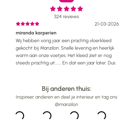
324
reviews
2026
21-03-2026
miranda karperien
Wen
Wij hebben vorig jaar een prachtig vloerkleed
Ik h
voelt
gekocht bij Manzilon. Snelle levering en heerlijk
Prac
ijs
warm aan onze voetjes. Het kleed ziet er nog
mooi
steeds prachtig uit....... En dat een jaar later. Dus
gew
alle lof voor Manzilon...
bin
...
Bij anderen thuis:
Inspireer anderen en deel je interieur en tag ons
@manzilon