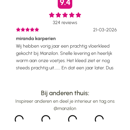
9.4
324
reviews
2026
21-03-2026
miranda karperien
Wen
Wij hebben vorig jaar een prachtig vloerkleed
Ik h
voelt
gekocht bij Manzilon. Snelle levering en heerlijk
Prac
ijs
warm aan onze voetjes. Het kleed ziet er nog
mooi
steeds prachtig uit....... En dat een jaar later. Dus
gew
alle lof voor Manzilon...
bin
...
Bij anderen thuis:
Inspireer anderen en deel je interieur en tag ons
@manzilon