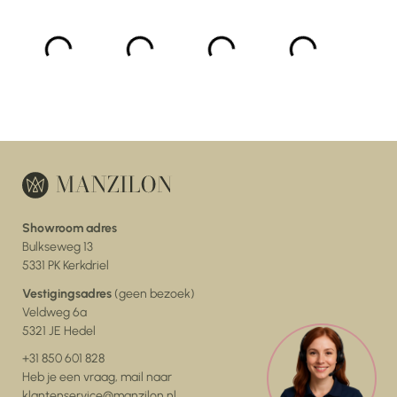
Showroom adres
Bulkseweg 13
5331 PK Kerkdriel
Vestigingsadres
(geen bezoek)
Veldweg 6a
5321 JE Hedel
+31 850 601 828
Heb je een vraag, mail naar
klantenservice@manzilon.nl