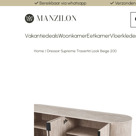
Bereikbaar via whatsapp
Verzonden
Vakantiedeals
Woonkamer
Eetkamer
Vloerklede
Home
/
Dressoir Supreme Travertin Look Beige 200