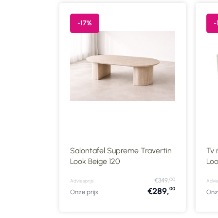
-17%
-
ravertin
Salontafel Supreme Travertin
Tv 
Look Beige 120
Loo
00
00
€739,
€349,
Adviesprijs
Advie
00
00
€579,
€289,
Onze prijs
Onze