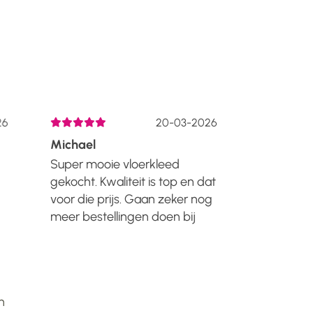
6
20-03-2026
Michael
Liza De H
Super mooie vloerkleed
Lang gele
gekocht. Kwaliteit is top en dat
kennen va
voor die prijs. Gaan zeker nog
kortingen 
meer bestellingen doen bij
maar inmi
Manzilon. Zal het iedereen
nieuwe hui
n
aanraden!!...
meubels v
Japandi st
eye catcher
n
organische