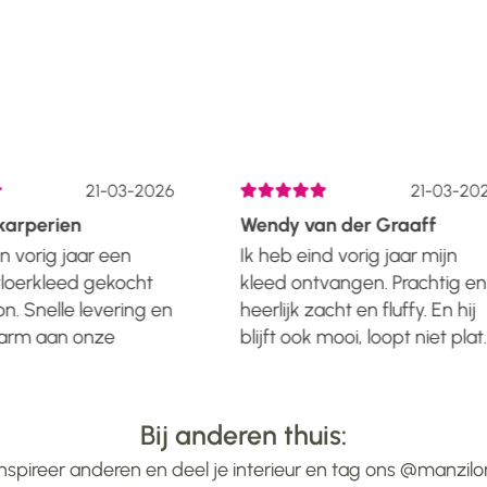
21-03-2026
21-03-202
arperien
Wendy van der Graaff
 vorig jaar een
Ik heb eind vorig jaar mijn
loerkleed gekocht
kleed ontvangen. Prachtig en
n. Snelle levering en
heerlijk zacht en fluffy. En hij
warm aan onze
blijft ook mooi, loopt niet plat.
et kleed ziet er nog
Leverijd wist ik vooraf, dus
tig uit....... En dat
gewoon even geduld moete
ter. Dus alle lof voor
hebben. Was er binnen
Bij anderen thuis:
aangegeven aantal
Inspireer anderen en deel je interieur en tag ons @manzilo
weken.Heel blij mee ...