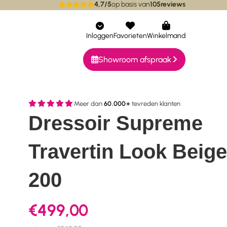
4,7/5
op basis van
105
reviews
ieke collecties
Bereikbaar via whatsapp
Inloggen
Favorieten
Winkelmand
Showroom afspraak
Meer dan
60.000+
tevreden klanten
Dressoir Supreme
Travertin Look Beige
200
€499,00