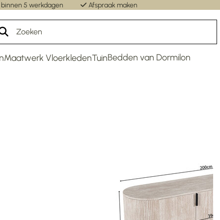
 binnen 5 werkdagen
Afspraak maken
Un
Bedden van Dormilon
n
Maatwerk Vloerkleden
Tuin