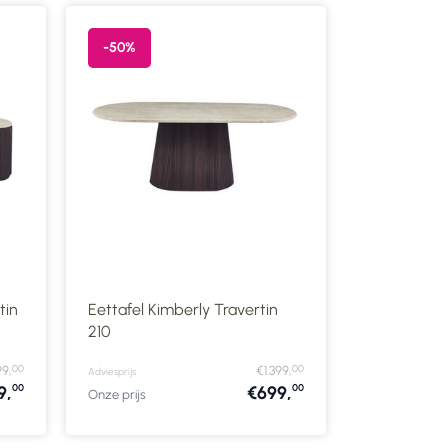
-50%
-50%
tin
Eettafel Kimberly Travertin
210
Loveseat A
00
00
9,
€1.399,
Adviesprijs
Adviesprijs
00
00
9,
€699,
Onze prijs
Onze prijs