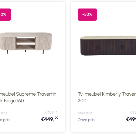
10%
-50%
meubel Supreme Travertin
Tv-meubel Kimberly Traver
k Beige 160
200
00
€499,
€99
sprijs
Adviesprijs
00
€449,
€49
 prijs
Onze prijs