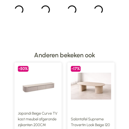
Anderen bekeken ook
-50%
-17%
-1
 TV
Japandi Beige Curve TV
de
kast meubel afgeronde
Salontafel Supreme
Tv
zijkanten 200CM
Travertin Look Beige 120
Tra