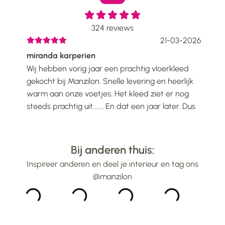
324
reviews
2026
21-03-2026
miranda karperien
Wen
Wij hebben vorig jaar een prachtig vloerkleed
Ik h
voelt
gekocht bij Manzilon. Snelle levering en heerlijk
Prac
ijs
warm aan onze voetjes. Het kleed ziet er nog
mooi
steeds prachtig uit....... En dat een jaar later. Dus
gew
alle lof voor Manzilon...
bin
...
Bij anderen thuis:
Inspireer anderen en deel je interieur en tag ons
@manzilon