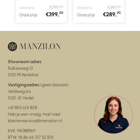
00
00
00
,
€799,
€349,
Adviesprijs
Adviesprijs
Advi
00
00
00
,
€399,
€289,
Onze prijs
Onze prijs
Onz
Showroom adres
Bulkseweg 13
5331 PK Kerkdriel
Vestigingsadres
(geen bezoek)
Veldweg 6a
5321 JE Hedel
+31 850 601 828
Heb je een vraag, mail naar
klantenservice@manzilon.nl
KVK: 94088969
BTW: NL86 66 317 32 B01