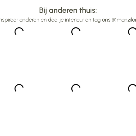
ter. Dus alle lof voor
hebben. Was er binnen
Bij anderen thuis:
aangegeven aantal
Inspireer anderen en deel je interieur en tag ons @manzilo
weken.Heel blij mee ...