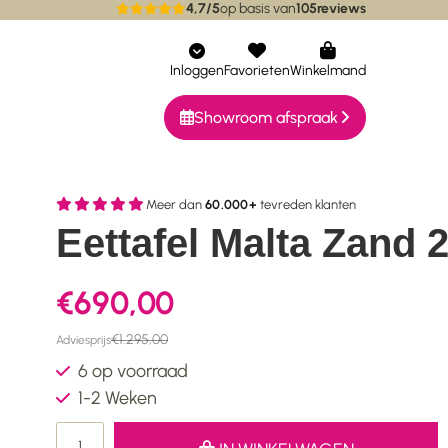
4,7/5
op basis van
105
reviews
ieke collecties
Bereikbaar via whatsapp
Inloggen
Favorieten
Winkelmand
Showroom afspraak
Meer dan
60.000+
tevreden klanten
Eettafel Malta Zand 
€690,00
€1.295,00
Adviesprijs
6 op voorraad
1-2 Weken