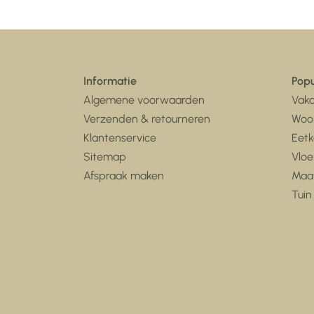
Informatie
Popu
Algemene voorwaarden
Vaka
Verzenden & retourneren
Woo
Klantenservice
Eet
Sitemap
Vloe
Afspraak maken
Maa
Tuin