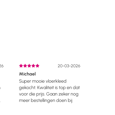
6
20-03-2026
Michael
Liza De H
Super mooie vloerkleed
Lang gele
gekocht. Kwaliteit is top en dat
kennen va
voor die prijs. Gaan zeker nog
kortingen 
meer bestellingen doen bij
maar inmi
Manzilon. Zal het iedereen
nieuwe hui
n
aanraden!!...
meubels v