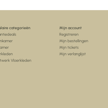
laire categorieën
Mijn account
ntiedeals
Registreren
nkamer
Mijn bestellingen
kamer
Mijn tickets
rkleden
Mijn verlanglijst
twerk Vloerkleden