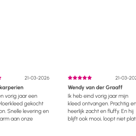
21-03-2026
21-03-202
arperien
Wendy van der Graaff
 vorig jaar een
Ik heb eind vorig jaar mijn
loerkleed gekocht
kleed ontvangen. Prachtig en
n. Snelle levering en
heerlijk zacht en fluffy. En hij
warm aan onze
blijft ook mooi, loopt niet plat.
et kleed ziet er nog
Leverijd wist ik vooraf, dus
tig uit....... En dat
gewoon even geduld moete