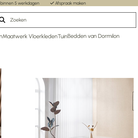
 binnen 5 werkdagen
Afspraak maken
Un
Bedden van Dormilon
n
Maatwerk Vloerkleden
Tuin