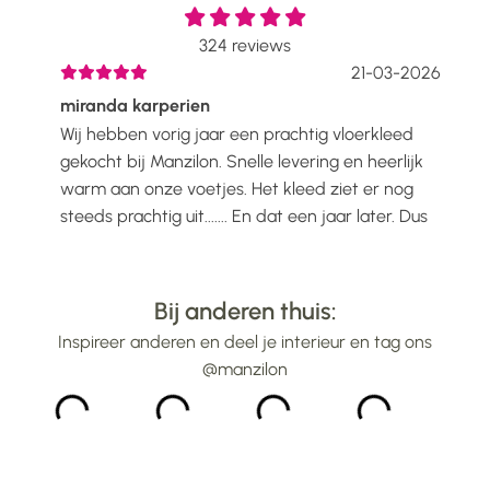
324
reviews
2026
21-03-2026
miranda karperien
Wen
Wij hebben vorig jaar een prachtig vloerkleed
Ik 
voelt
gekocht bij Manzilon. Snelle levering en heerlijk
Prac
ijs
warm aan onze voetjes. Het kleed ziet er nog
mooi
steeds prachtig uit....... En dat een jaar later. Dus
gew
alle lof voor Manzilon...
bin
...
Bij anderen thuis:
Inspireer anderen en deel je interieur en tag ons
@manzilon