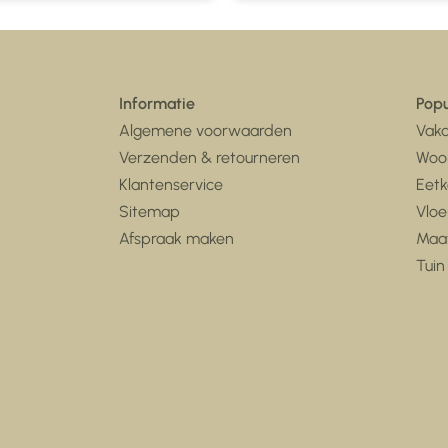
Informatie
Popu
Algemene voorwaarden
Vaka
Verzenden & retourneren
Woo
Klantenservice
Eet
Sitemap
Vloe
Afspraak maken
Maa
Tuin