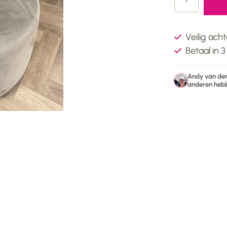
Veilig ach
Betaal in 
Andy van der 
anderen hebb