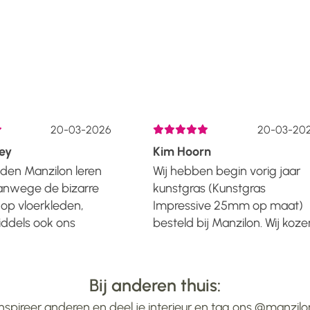
20-03-2026
20-03-202
ey
Kim Hoorn
den Manzilon leren
Wij hebben begin vorig jaar
nwege de bizarre
kunstgras (Kunstgras
op vloerkleden,
Impressive 25mm op maat)
ddels ook ons
besteld bij Manzilon. Wij koze
s ingericht met
hiervoor omdat deze op groo
an Manzilon in de
formaat en uit 1 stuk geleverd
ijl. Onze grootste
kon worden. Wij zijn hier nog
Bij anderen thuis:
 in huis is de
steeds zo blij mee. Gister eve
Inspireer anderen en deel je interieur en tag ons @manzilo
 salontafel. Wat
de stofzuiger er over na......