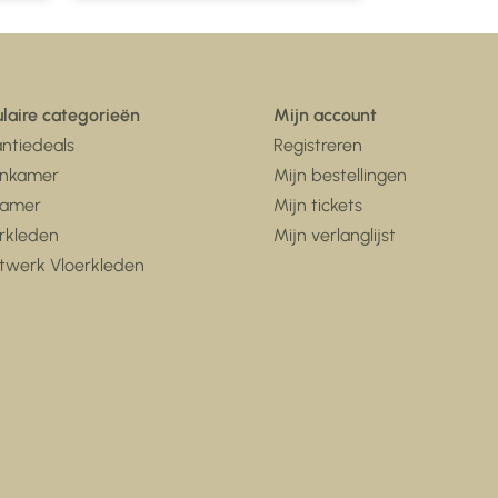
laire categorieën
Mijn account
ntiedeals
Registreren
nkamer
Mijn bestellingen
kamer
Mijn tickets
rkleden
Mijn verlanglijst
twerk Vloerkleden