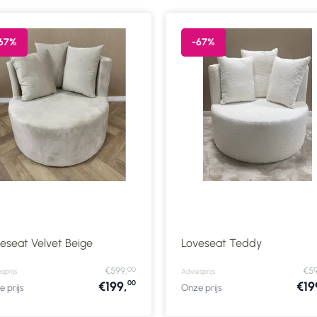
67%
-67%
eseat Velvet Beige
Loveseat Teddy
00
€599,
€59
sprijs
Adviesprijs
00
€199,
€19
 prijs
Onze prijs