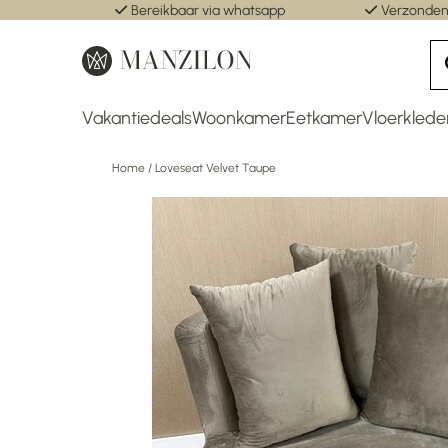
Bereikbaar via whatsapp
Verzonden
Vakantiedeals
Woonkamer
Eetkamer
Vloerklede
Home
/
Loveseat Velvet Taupe