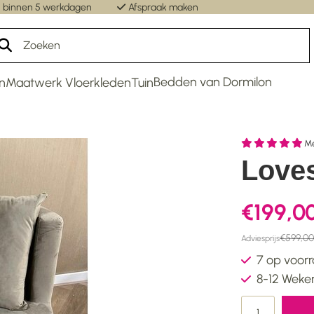
 binnen 5 werkdagen
Afspraak maken
Un
Bedden van Dormilon
n
Maatwerk Vloerkleden
Tuin
M
Loves
€199,0
€599,00
Adviesprijs
7 op voor
8-12 Weke