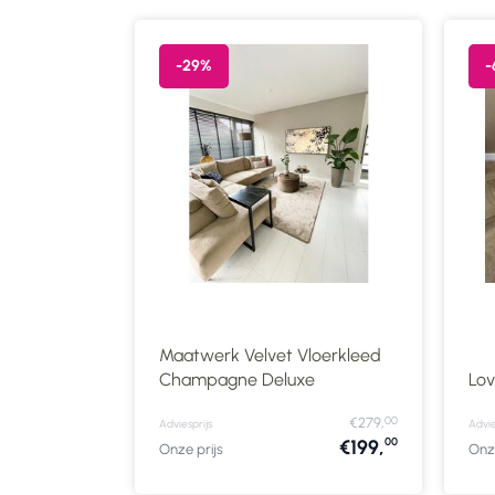
-29%
-
Maatwerk Velvet Vloerkleed
Champagne Deluxe
Lov
00
€279,
Adviesprijs
Advie
00
€199,
Onze prijs
Onze