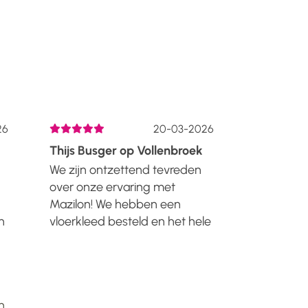
6
20-03-2026
Thijs Busger op Vollenbroek
Quincy A
We zijn ontzettend tevreden
Wij hebben
over onze ervaring met
super moo
Mazilon! We hebben een
vloerkleed
n
vloerkleed besteld en het hele
mee, en pa
t
proces verliep super soepel.
interieur.
De bestelling was eenvoudig
om hier te
te plaatsen, de levering was
service is top
n
snel en alles werd netjes en
n
goed verpakt bezorgd.Het