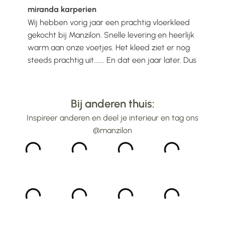
miranda karperien
Wen
Wij hebben vorig jaar een prachtig vloerkleed
Ik h
voelt
gekocht bij Manzilon. Snelle levering en heerlijk
Prac
ijs
warm aan onze voetjes. Het kleed ziet er nog
mooi
steeds prachtig uit....... En dat een jaar later. Dus
gew
alle lof voor Manzilon...
bin
...
Bij anderen thuis:
Inspireer anderen en deel je interieur en tag ons
@manzilon