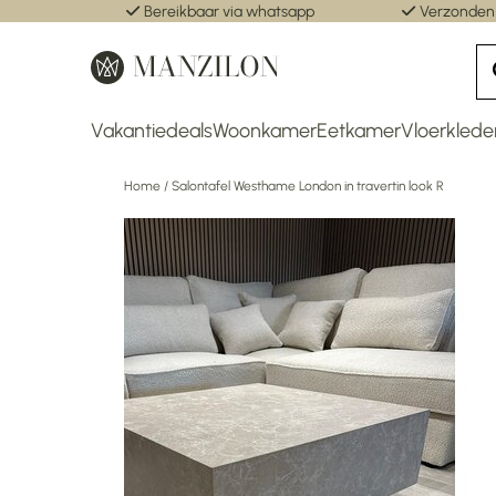
Bereikbaar via whatsapp
Verzonden
Vakantiedeals
Woonkamer
Eetkamer
Vloerklede
Home
/
Salontafel Westhame London in travertin look R