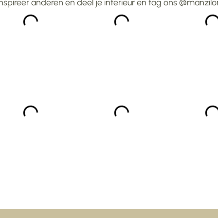
Inspireer anderen en deel je interieur en tag ons @manzilo
weken.Heel blij mee ...