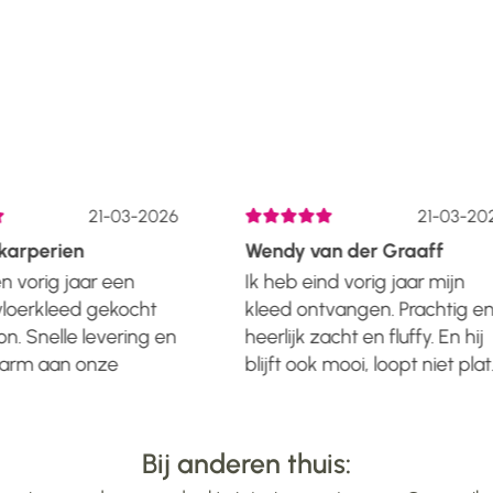
21-03-2026
21-03-202
arperien
Wendy van der Graaff
 vorig jaar een
Ik heb eind vorig jaar mijn
loerkleed gekocht
kleed ontvangen. Prachtig en
n. Snelle levering en
heerlijk zacht en fluffy. En hij
warm aan onze
blijft ook mooi, loopt niet plat.
et kleed ziet er nog
Leverijd wist ik vooraf, dus
tig uit....... En dat
gewoon even geduld moete
ter. Dus alle lof voor
hebben. Was er binnen
Bij anderen thuis:
aangegeven aantal