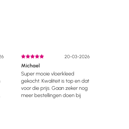
6
20-03-2026
Michael
Liza De H
Super mooie vloerkleed
Lang gele
gekocht. Kwaliteit is top en dat
kennen va
voor die prijs. Gaan zeker nog
kortingen 
meer bestellingen doen bij
maar inmi
Manzilon. Zal het iedereen
nieuwe hui
n
aanraden!!...
meubels v
Japandi st
eye catcher