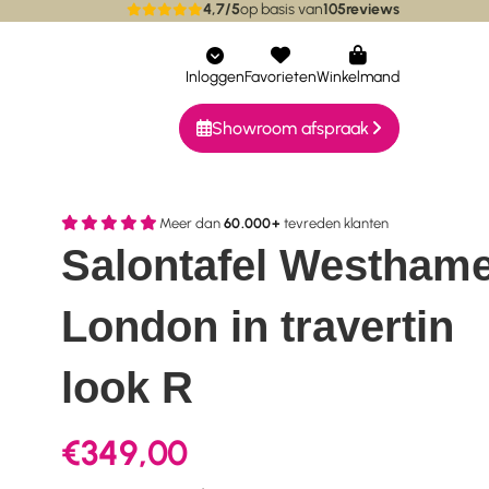
4,7/5
op basis van
105
reviews
ieke collecties
Bereikbaar via whatsapp
Inloggen
Favorieten
Winkelmand
Showroom afspraak
Meer dan
60.000+
tevreden klanten
Salontafel Westham
London in travertin
look R
€349,00