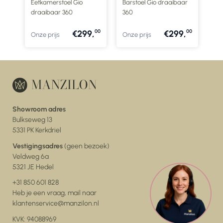
Eetkamerstoel Gio
Barstoel Gio draaibaar
draaibaar 360
360
00
,
00
00
00
,
€299,
€299,
Onze prijs
Onze prijs
Showroom adres
Bulkseweg 13
5331 PK Kerkdriel
Vestigingsadres
(geen bezoek)
Veldweg 6a
5321 JE Hedel
+31 850 601 828
Heb je een vraag, mail naar
klantenservice@manzilon.nl
KVK: 94088969