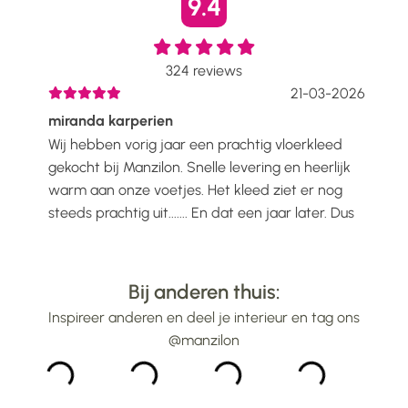
9.4
324
reviews
2026
21-03-2026
miranda karperien
Wen
Wij hebben vorig jaar een prachtig vloerkleed
Ik h
voelt
gekocht bij Manzilon. Snelle levering en heerlijk
Prac
ijs
warm aan onze voetjes. Het kleed ziet er nog
mooi
steeds prachtig uit....... En dat een jaar later. Dus
gew
alle lof voor Manzilon...
bin
...
Bij anderen thuis:
Inspireer anderen en deel je interieur en tag ons
@manzilon