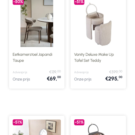
-50%
-51%
Eetkamerstoel Japandi
Vanity Deluxe Make Up
Taupe
Tafel Set Teddy
00
00
€139,
€599,
Adviesprijs
Adviesprijs
00
00
€69,
€295,
Onze prijs
Onze prijs
-51%
-51%