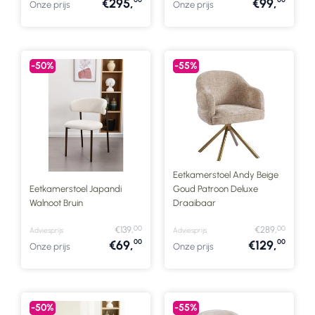
€295,
€99,
Onze prijs
Onze prijs
-50%
-55%
Eetkamerstoel Andy Beige
Eetkamerstoel Japandi
Goud Patroon Deluxe
Walnoot Bruin
Draaibaar
00
00
€139,
€289,
Adviesprijs
Adviesprijs
00
00
€69,
€129,
Onze prijs
Onze prijs
-50%
-55%