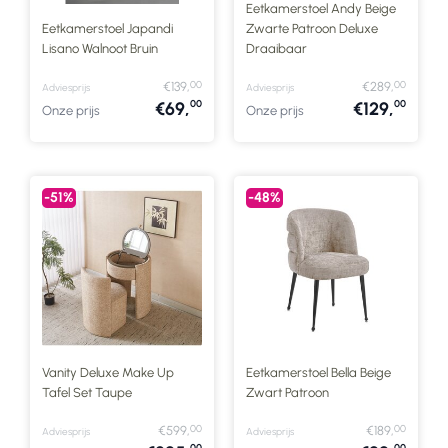
Eetkamerstoel Andy Beige
Eetkamerstoel Japandi
Zwarte Patroon Deluxe
Lisano Walnoot Bruin
Draaibaar
00
00
€139,
€289,
Adviesprijs
Adviesprijs
00
00
€69,
€129,
Onze prijs
Onze prijs
-51%
-48%
Vanity Deluxe Make Up
Eetkamerstoel Bella Beige
Tafel Set Taupe
Zwart Patroon
00
00
€599,
€189,
Adviesprijs
Adviesprijs
00
00