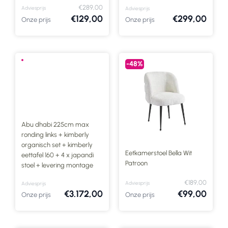
€289,00
Adviesprijs
Adviesprijs
€129,00
€299,00
Onze prijs
Onze prijs
-48%
Abu dhabi 225cm max
ronding links + kimberly
organisch set + kimberly
Eetkamerstoel Bella Wit
eettafel 160 + 4 x japandi
Patroon
stoel + levering montage
€189,00
Adviesprijs
Adviesprijs
€3.172,00
€99,00
Onze prijs
Onze prijs