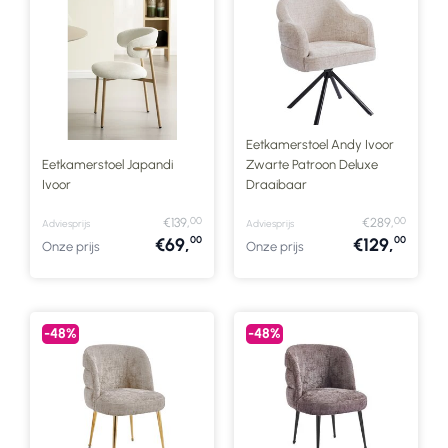
Eetkamerstoel Andy Ivoor
Eetkamerstoel Japandi
Zwarte Patroon Deluxe
Ivoor
Draaibaar
00
00
€139,
€289,
Adviesprijs
Adviesprijs
00
00
€69,
€129,
Onze prijs
Onze prijs
-48%
-48%